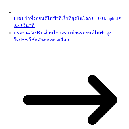
FF91 ว่าที่รถยนต์ไฟฟ้าที่เร็วที่สุดในโลก 0-100 kmph แค่
2.39 วินาที
กรมขนส่ง ปรับเงื่อนไขจดทะเบียนรถยนต์ไฟฟ้า จูง
ใจปชช.ใช้พลังงานทางเลือก