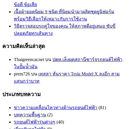
ข้อดี ข้อเสีย
เนื้อผ้ายอดนิยม 9 ชนิด ที่นิยมนำมาผลิตชุดยูนิฟอร์ม
พร้อมวิธีเลือกให้เหมาะกับการใช้งาน
วิธีตรวจสอบรถคู่ใจของคุณ ให้สภาพดีอยู่เสมอ ขับขี่
ปลอดภัยทุกเส้นทาง
ความคิดเห็นล่าสุด
Thaigreencar.net
บน
ปตท.เล็งผุดสถานีชาร์จรถยนต์ไฟฟ้า
ในปั้มน้ำมัน
prem726
บน
เทสล่า หั่นราคา Tesla Model X ลงอีก สาม
แสนกว่าบาท
ประเภทบทความ
ข่าวความเคลื่อนไหวทางด้านรถยนต์ไฟฟ้า
(81)
บทความพื้นฐาน
(2)
รถยนต์ไฟฟ้ารุ่นต่างๆ
(40)