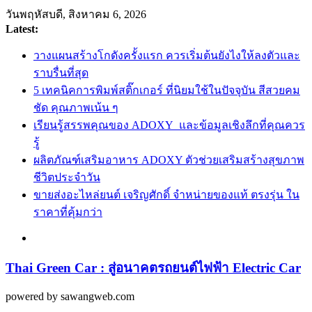
Skip
วันพฤหัสบดี, สิงหาคม 6, 2026
to
Latest:
content
วางแผนสร้างโกดังครั้งแรก ควรเริ่มต้นยังไงให้ลงตัวและ
ราบรื่นที่สุด
5 เทคนิคการพิมพ์สติ๊กเกอร์ ที่นิยมใช้ในปัจจุบัน สีสวยคม
ชัด คุณภาพเน้น ๆ
เรียนรู้สรรพคุณของ ADOXY และข้อมูลเชิงลึกที่คุณควร
รู้
ผลิตภัณฑ์เสริมอาหาร ADOXY ตัวช่วยเสริมสร้างสุขภาพ
ชีวิตประจำวัน
ขายส่งอะไหล่ยนต์ เจริญศักดิ์ จำหน่ายของแท้ ตรงรุ่น ใน
ราคาที่คุ้มกว่า
Thai Green Car : สู่อนาคตรถยนต์ไฟฟ้า Electric Car
powered by sawangweb.com