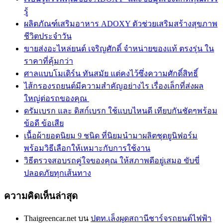
รู้
ผลิตภัณฑ์เสริมอาหาร ADOXY ตัวช่วยเสริมสร้างสุขภาพ
ชีวิตประจำวัน
ขายส่งอะไหล่ยนต์ เจริญศักดิ์ จำหน่ายของแท้ ตรงรุ่น ใน
ราคาที่คุ้มกว่า
ศาลแบบโมเดิร์น ทันสมัย แต่คงไว้ซึ่งความศักดิ์สิทธิ์
ไส้กรองรถยนต์มีความสำคัญอย่างไร เรื่องเล็กที่ส่งผล
ใหญ่ต่อรถของคุณ
ดรัมเบรก และ ดิสก์เบรก ใช้แบบไหนดี เทียบกันชัดๆพร้อม
ข้อดี ข้อเสีย
เนื้อผ้ายอดนิยม 9 ชนิด ที่นิยมนำมาผลิตชุดยูนิฟอร์ม
พร้อมวิธีเลือกให้เหมาะกับการใช้งาน
วิธีตรวจสอบรถคู่ใจของคุณ ให้สภาพดีอยู่เสมอ ขับขี่
ปลอดภัยทุกเส้นทาง
ความคิดเห็นล่าสุด
Thaigreencar.net
บน
ปตท.เล็งผุดสถานีชาร์จรถยนต์ไฟฟ้า