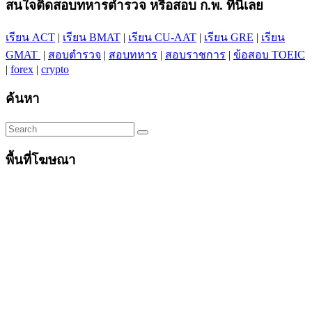
สนใจติดสอบทหารตำรวจ หรือสอบ ก.พ. ที่นี่เลย
เรียน ACT
|
เรียน BMAT
|
เรียน CU-AAT
|
เรียน GRE
|
เรียน
GMAT
|
สอบตำรวจ
|
สอบทหาร
|
สอบราชการ
|
ข้อสอบ TOEIC
|
forex
|
crypto
ค้นหา
พื้นที่โฆษณา