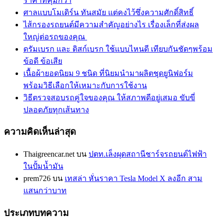
ราคาที่คุ้มกว่า
ศาลแบบโมเดิร์น ทันสมัย แต่คงไว้ซึ่งความศักดิ์สิทธิ์
ไส้กรองรถยนต์มีความสำคัญอย่างไร เรื่องเล็กที่ส่งผล
ใหญ่ต่อรถของคุณ
ดรัมเบรก และ ดิสก์เบรก ใช้แบบไหนดี เทียบกันชัดๆพร้อม
ข้อดี ข้อเสีย
เนื้อผ้ายอดนิยม 9 ชนิด ที่นิยมนำมาผลิตชุดยูนิฟอร์ม
พร้อมวิธีเลือกให้เหมาะกับการใช้งาน
วิธีตรวจสอบรถคู่ใจของคุณ ให้สภาพดีอยู่เสมอ ขับขี่
ปลอดภัยทุกเส้นทาง
ความคิดเห็นล่าสุด
Thaigreencar.net
บน
ปตท.เล็งผุดสถานีชาร์จรถยนต์ไฟฟ้า
ในปั้มน้ำมัน
prem726
บน
เทสล่า หั่นราคา Tesla Model X ลงอีก สาม
แสนกว่าบาท
ประเภทบทความ