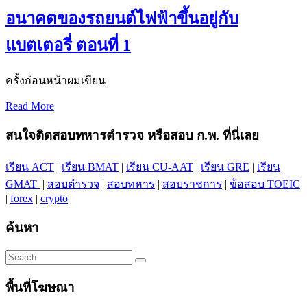
อนาคตของรถยนต์ไฟฟ้าขึ้นอยู่กับ
แบตเตอรี่ ตอนที่ 1
ครั้งก่อนหน้าผมเขียน
Read More
สนใจติดสอบทหารตำรวจ หรือสอบ ก.พ. ที่นี่เลย
เรียน ACT
|
เรียน BMAT
|
เรียน CU-AAT
|
เรียน GRE
|
เรียน
GMAT
|
สอบตำรวจ
|
สอบทหาร
|
สอบราชการ
|
ข้อสอบ TOEIC
|
forex
|
crypto
ค้นหา
พื้นที่โฆษณา