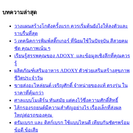
บทความล่าสุด
วางแผนสร้างโกดังครั้งแรก ควรเริ่มต้นยังไงให้ลงตัวและ
ราบรื่นที่สุด
5 เทคนิคการพิมพ์สติ๊กเกอร์ ที่นิยมใช้ในปัจจุบัน สีสวยคม
ชัด คุณภาพเน้น ๆ
เรียนรู้สรรพคุณของ ADOXY และข้อมูลเชิงลึกที่คุณควร
รู้
ผลิตภัณฑ์เสริมอาหาร ADOXY ตัวช่วยเสริมสร้างสุขภาพ
ชีวิตประจำวัน
ขายส่งอะไหล่ยนต์ เจริญศักดิ์ จำหน่ายของแท้ ตรงรุ่น ใน
ราคาที่คุ้มกว่า
ศาลแบบโมเดิร์น ทันสมัย แต่คงไว้ซึ่งความศักดิ์สิทธิ์
ไส้กรองรถยนต์มีความสำคัญอย่างไร เรื่องเล็กที่ส่งผล
ใหญ่ต่อรถของคุณ
ดรัมเบรก และ ดิสก์เบรก ใช้แบบไหนดี เทียบกันชัดๆพร้อม
ข้อดี ข้อเสีย