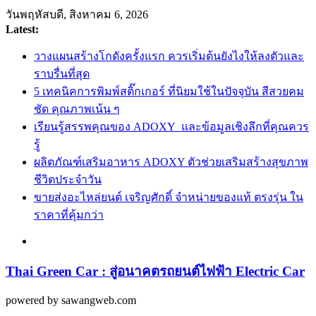
Skip
วันพฤหัสบดี, สิงหาคม 6, 2026
to
Latest:
content
วางแผนสร้างโกดังครั้งแรก ควรเริ่มต้นยังไงให้ลงตัวและ
ราบรื่นที่สุด
5 เทคนิคการพิมพ์สติ๊กเกอร์ ที่นิยมใช้ในปัจจุบัน สีสวยคม
ชัด คุณภาพเน้น ๆ
เรียนรู้สรรพคุณของ ADOXY และข้อมูลเชิงลึกที่คุณควร
รู้
ผลิตภัณฑ์เสริมอาหาร ADOXY ตัวช่วยเสริมสร้างสุขภาพ
ชีวิตประจำวัน
ขายส่งอะไหล่ยนต์ เจริญศักดิ์ จำหน่ายของแท้ ตรงรุ่น ใน
ราคาที่คุ้มกว่า
Thai Green Car : สู่อนาคตรถยนต์ไฟฟ้า Electric Car
powered by sawangweb.com